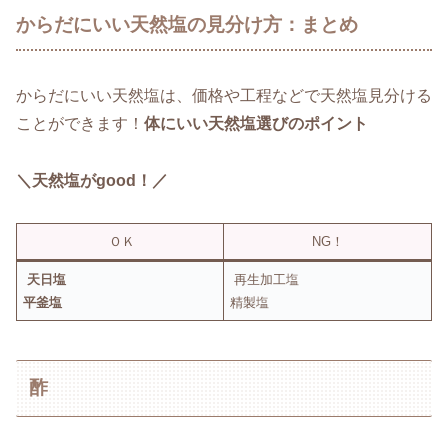
からだにいい天然塩の見分け方：まとめ
からだにいい天然塩は、価格や工程などで天然塩見分ける
ことができます！
体にいい天然塩選びのポイント
＼天然塩がgood！／
ＯＫ
NG！
天日塩
再生加工塩
平釜塩
精製塩
酢