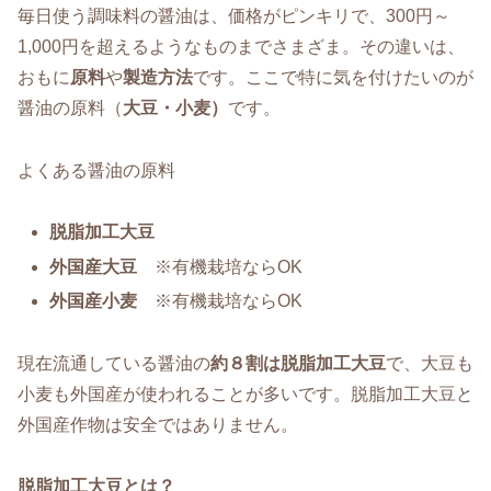
毎日使う調味料の醤油は、価格がピンキリで、300円～
1,000円を超えるようなものまでさまざま。その違いは、
おもに
原料
や
製造方法
です。ここで特に気を付けたいのが
醤油の原料（
大豆・
小麦）
です。
よくある醤油の原料
脱脂加工大豆
外国産大豆
※有機栽培ならOK
外国産小麦
※有機栽培ならOK
現在流通している醤油の
約８割は脱脂加工大豆
で、大豆も
小麦も外国産が使われることが多いです。脱脂加工大豆と
外国産作物は安全ではありません。
脱脂加工大豆とは？