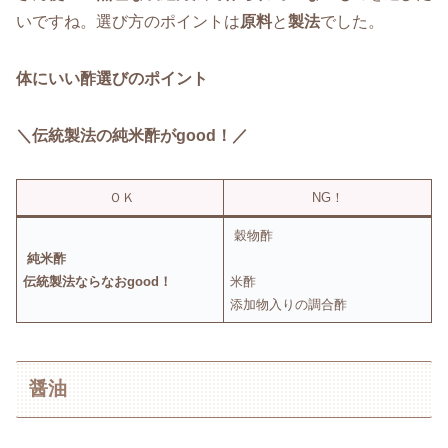
いですね。選び方のポイントは
原料
と
製法
でした。
体にいい酢選びのポイント
＼伝統製法の純米酢がgood！／
ＯＫ
NG！
穀物酢
純米酢
伝統製法ならなおgood！
米酢
添加物入りの調合酢
醤油